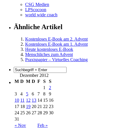
CSG Medien
LPScocoon
world wide coach
Ähnliche Artikel
Kostenloses E-Book am 2. Advent
Kostenloses E-Book am 1. Advent
Heute kostenloses E-Book
Menschliches zum Advent
Praxispapier – Virtuelles Coaching
Dezember 2012
M
D
M
D
F
S
S
1
2
3
4
5
6
7
8
9
10
11
12
13
14
15
16
17
18
19
20
21
22
23
24
25
26
27
28
29
30
31
« Nov
Feb »